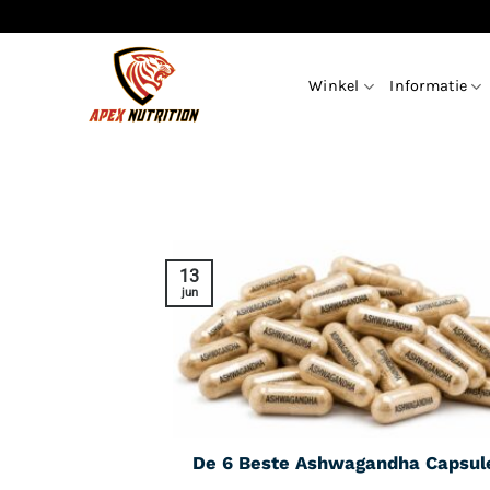
Ga
naar
inhoud
Winkel
Informatie
13
jun
De 6 Beste Ashwagandha Capsul