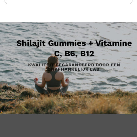
Shilajit Gummies + Vitamine
C, B6, B12
KWALITEIT GEGARANDEERD DOOR EEN
ONAFHANKELIJK LAB.