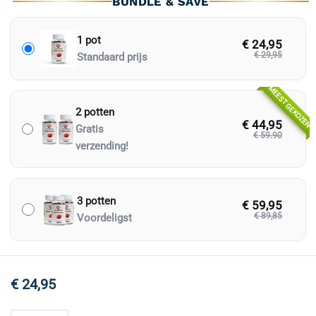
BUNDLE & SAVE
1 pot
€ 24,95
€ 29,95
Standaard prijs
MEEST GEKOZEN
2 potten
€ 44,95
Gratis
€ 59.90
verzending!
3 potten
€ 59,95
€ 89,85
Voordeligst
€
24,95