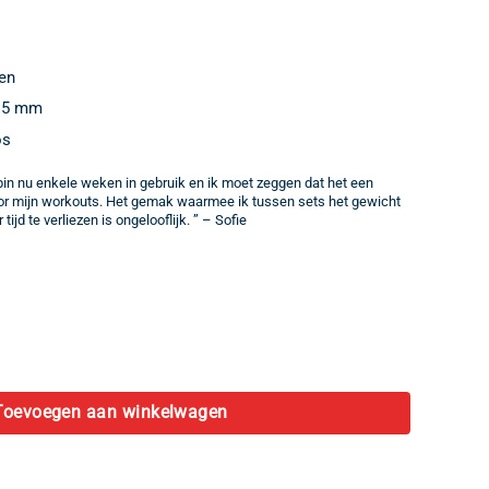
ken
9.5 mm
os
pin nu enkele weken in gebruik en ik moet zeggen dat het een
r mijn workouts. Het gemak waarmee ik tussen sets het gewicht
tijd te verliezen is ongelooflijk. ” – Sofie
elijke
idige
js
34,95.
Toevoegen aan winkelwagen