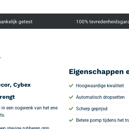
ankelijk getest
100% tevredenheidsgara
n
Eigenschappen e
ecor, Cybex
Hoogwaardige kwaliteit
rengt
Automatisch dropsetten
e in een oogwenk van het ene
Scherp geprijsd
ts.
Betere pomp tijdens het tr
 stevige rubberen grip,