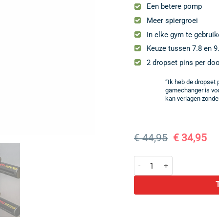
Een betere pomp
Meer spiergroei
In elke gym te gebrui
Keuze tussen 7.8 en 
2 dropset pins per do
“Ik heb de dropset 
gamechanger is voo
kan verlagen zonder 
Oorspronk
Hu
€
44,95
€
34,95
prijs
pri
was:
is:
Dropset Pin aantal
€ 44,95.
€ 