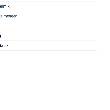
enmix
te mengen
g
bruik