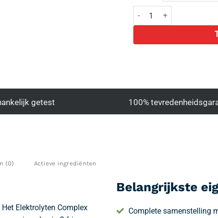
Apex elektrolyten complex a
ankelijk getest
100% tevredenheidsgara
n (0)
Actieve ingrediënten
Belangrijkste e
 Het Elektrolyten Complex
Complete samenstelling m