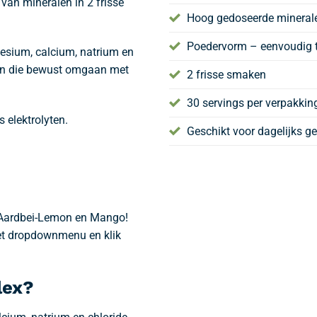
van mineralen in 2 frisse
Hoog gedoseerde mineral
Poedervorm – eenvoudig 
nesium, calcium, natrium en
sen die bewust omgaan met
2 frisse smaken
30 servings per verpakkin
 elektrolyten.
Geschikt voor dagelijks ge
. Aardbei-Lemon en Mango!
et dropdownmenu en klik
lex?