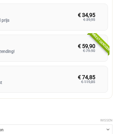
€ 34,95
€ 39,95
prijs
MEEST GEKOZEN
€ 59,90
€ 79.90
zending!
€ 74,85
€ 119,85
st
WISSEN