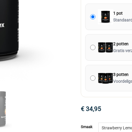
1 pot
Standaard 
2 potten
Gratis ver
3 potten
Voordelig
€
34,95
Smaak