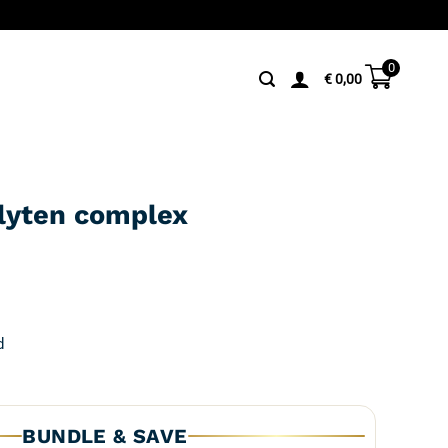
0
€
0,00
lyten complex
d
BUNDLE & SAVE