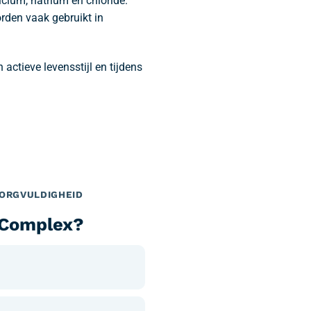
lcium, natrium en chloride.
rden vaak gebruikt in
 actieve levensstijl en tijdens
ZORGVULDIGHEID
 Complex?