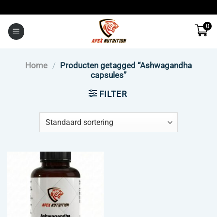
Ga
naar
0
inhoud
Home
/
Producten getagged “Ashwagandha
capsules”
FILTER