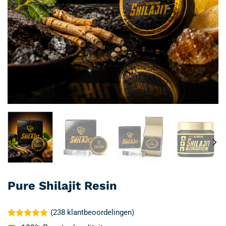
Pure Shilajit Resin
(
238
klantbeoordelingen)
Gewaardeerd
238