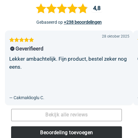
4,8
Gewaardeerd
Gebaseerd op
+238 beoordelingen
4.79
uit 5
28 oktober 2025
Gewaardeerd
Geverifieerd
5
uit 5
Lekker ambachtelijk. Fijn product, bestel zeker nog
eens.
—
Cakmaklioglu C.
Bekijk alle reviews
Beoordeling toevoegen