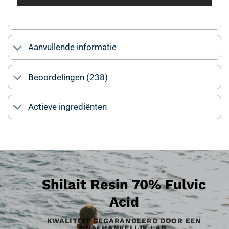
Aanvullende informatie
Beoordelingen (238)
Actieve ingrediënten
Shilait Resin 70% Fulvic
Acid
KWALITEIT GEGARANDEERD DOOR EEN
ONAFHANKELIJK LAB.