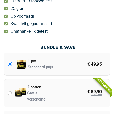
100% Puur topkwaliteit
4.79
op 5
gebaseerd
25 gram
op
klantbeoordelingen
Op voorraad!
Kwaliteit gegarandeerd
Onafhankelijk getest
BUNDLE & SAVE
1 pot
€ 49,95
Standaard prijs
MEEST GEKOZEN
2 potten
€ 89,90
Gratis
€ 99.90
verzending!