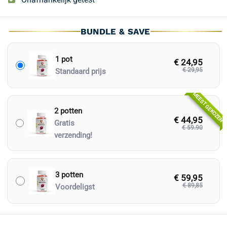
BUNDLE & SAVE
1 pot
€ 24,95
€ 29,95
Standaard prijs
MEEST GEKOZEN
2 potten
€ 44,95
Gratis
€ 59.90
verzending!
3 potten
€ 59,95
€ 89,85
Voordeligst