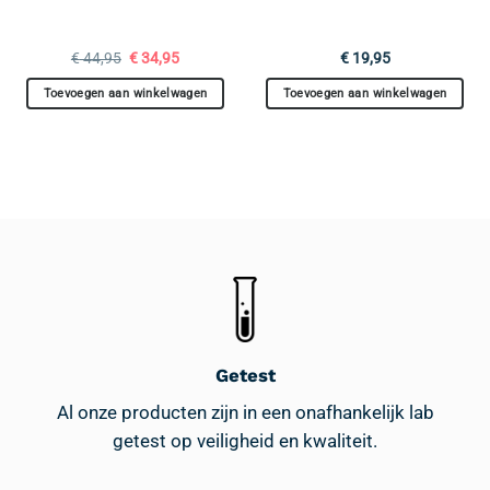
Oorspronkelijke
Huidige
€
44,95
€
34,95
€
19,95
prijs
prijs
was:
is:
Toevoegen aan winkelwagen
Toevoegen aan winkelwagen
€ 44,95.
€ 34,95.
Getest
Al onze producten zijn in een onafhankelijk lab
getest op veiligheid en kwaliteit.