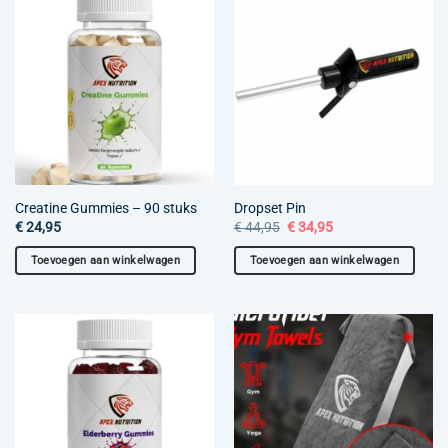
Creatine Gummies – 90 stuks
Dropset Pin
Oorspronkelijke
Huidige
€
24,95
€
44,95
€
34,95
prijs
prijs
was:
is:
Toevoegen aan winkelwagen
Toevoegen aan winkelwagen
€ 44,95.
€ 34,95.