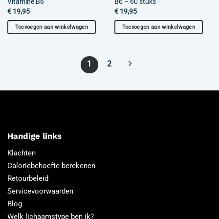
Vitamine B6
B6 – 60 stuks
€
19,95
€
19,95
Toevoegen aan winkelwagen
Toevoegen aan winkelwagen
1
2
Handige links
Klachten
Caloriebehoefte berekenen
Retourbeleid
Servicevoorwaarden
Blog
Welk lichaamstype ben ik?