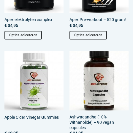
Apex elektrolyten complex
Apex Pre-workout – 520 gram!
€
34,95
€
34,95
Opties selecteren
Opties selecteren
Dit
Dit
product
product
heeft
heeft
meerdere
meerdere
variaties.
variaties.
Deze
Deze
optie
optie
kan
kan
gekozen
gekozen
worden
worden
op
op
de
de
Ashwagandha (10%
Apple Cider Vinegar Gummies
productpagina
productpagina
Withanolide) – 90 vegan
capsules