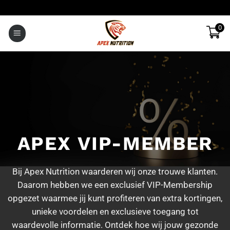
Ga
naar
0
inhoud
APEX VIP-MEMBER
Bij Apex Nutrition waarderen wij onze trouwe klanten.
Daarom hebben we een exclusief VIP-Membership
opgezet waarmee jij kunt profiteren van extra kortingen,
unieke voordelen en exclusieve toegang tot
waardevolle informatie. Ontdek hoe wij jouw gezonde