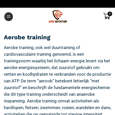
Ga
naar
0
inhoud
Aerobe training
Aerobe training, ook wel duurtraining of
cardiovasculaire training genoemd, is een
trainingsvorm waarbij het lichaam energie levert via het
aerobe energiesysteem, dat zuurstof gebruikt om
vetten en koolhydraten te verbranden voor de productie
van ATP. De term “aeroob” betekent letterlijk “met
zuurstof” en beschrijft de fundamentele energiechemie
die dit type training onderscheidt van anaerobe
inspanning. Aerobe training omvat activiteiten als
hardlopen, fietsen, zwemmen, roeien, wandelen en dans,
activiteiten die op gematigde tot stevige intensiteit