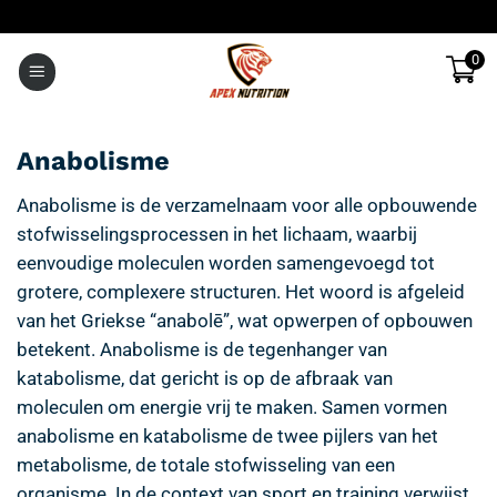
Ga
naar
0
inhoud
Anabolisme
Anabolisme is de verzamelnaam voor alle opbouwende
stofwisselingsprocessen in het lichaam, waarbij
eenvoudige moleculen worden samengevoegd tot
grotere, complexere structuren. Het woord is afgeleid
van het Griekse “anabolē”, wat opwerpen of opbouwen
betekent. Anabolisme is de tegenhanger van
katabolisme, dat gericht is op de afbraak van
moleculen om energie vrij te maken. Samen vormen
anabolisme en katabolisme de twee pijlers van het
metabolisme, de totale stofwisseling van een
organisme. In de context van sport en training verwijst