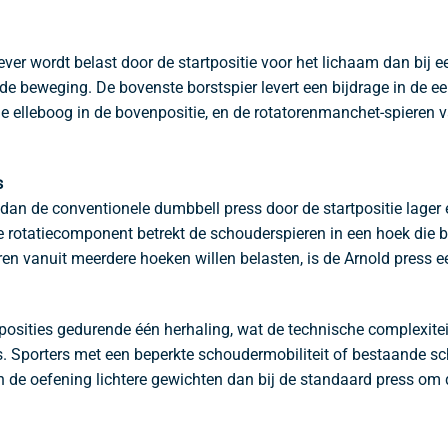
siever wordt belast door de startpositie voor het lichaam dan bij 
e beweging. De bovenste borstspier levert een bijdrage in de eer
de elleboog in de bovenpositie, en de rotatorenmanchet-spieren 
s
an de conventionele dumbbell press door de startpositie lager en
De rotatiecomponent betrekt de schouderspieren in een hoek die 
eren vanuit meerdere hoeken willen belasten, is de Arnold press 
osities gedurende één herhaling, wat de technische complexitei
ss. Sporters met een beperkte schoudermobiliteit of bestaande s
van de oefening lichtere gewichten dan bij de standaard press om