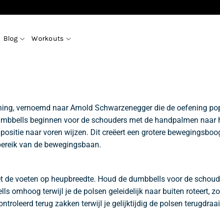
Blog
Workouts
ing, vernoemd naar Arnold Schwarzenegger die de oefening popul
mbbells beginnen voor de schouders met de handpalmen naar het
npositie naar voren wijzen. Dit creëert een grotere bewegingsb
 bereik van de bewegingsbaan.
met de voeten op heupbreedte. Houd de dumbbells voor de schou
s omhoog terwijl je de polsen geleidelijk naar buiten roteert, z
troleerd terug zakken terwijl je gelijktijdig de polsen terugdraai