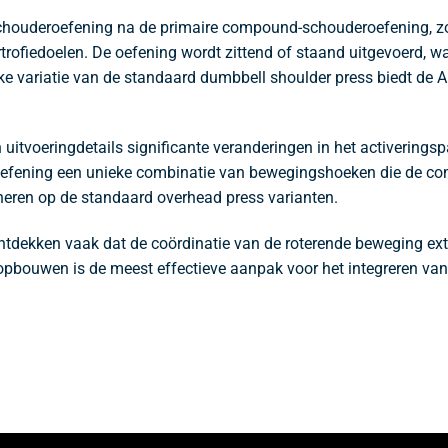
chouderoefening na de primaire compound-schouderoefening, zoal
rtrofiedoelen. De oefening wordt zittend of staand uitgevoerd, wa
eke variatie van de standaard dumbbell shoulder press biedt de A
 uitvoeringdetails significante veranderingen in het activerings
 oefening een unieke combinatie van bewegingshoeken die de co
gneren op de standaard overhead press varianten.
ontdekken vaak dat de coördinatie van de roterende beweging extr
opbouwen is de meest effectieve aanpak voor het integreren van 