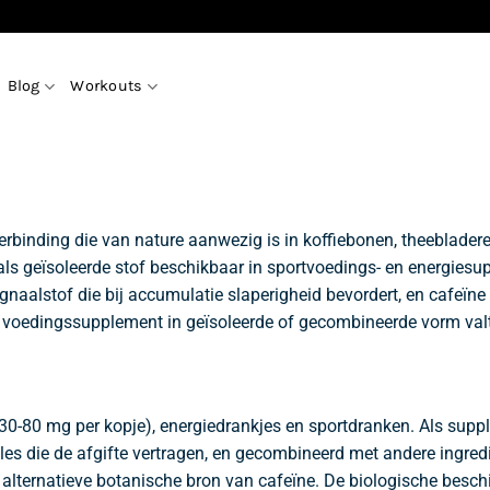
Blog
Workouts
erbinding die van nature aanwezig is in koffiebonen, theeblade
ls geïsoleerde stof beschikbaar in sportvoedings- en energiesu
gnaalstof die bij accumulatie slaperigheid bevordert, en cafeïn
ls voedingssupplement in geïsoleerde of gecombineerde vorm val
 (30-80 mg per kopje), energiedrankjes en sportdranken. Als sup
ules die de afgifte vertragen, en gecombineerd met andere ingre
alternatieve botanische bron van cafeïne. De biologische besch