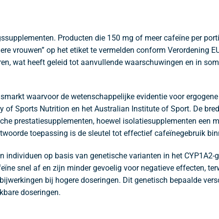
ngssupplementen. Producten die 150 mg of meer cafeïne per port
ere vrouwen” op het etiket te vermelden conform Verordening E
seren, wat heeft geleid tot aanvullende waarschuwingen en in s
ngsmarkt waarvoor de wetenschappelijke evidentie voor ergogen
 of Sports Nutrition en het Australian Institute of Sport. De b
sche prestatiesupplementen, hoewel isolatiesupplementen een 
twoorde toepassing is de sleutel tot effectief cafeïnegebruik bin
sen individuen op basis van genetische varianten in het CYP1A2-
ïne snel af en zijn minder gevoelig voor negatieve effecten, te
ijwerkingen bij hogere doseringen. Dit genetisch bepaalde versc
ijkbare doseringen.