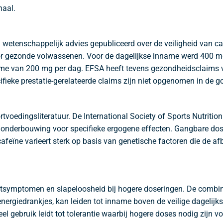
naal.
n wetenschappelijk advies gepubliceerd over de veiligheid van 
or gezonde volwassenen. Voor de dagelijkse inname werd 400 m
 van 200 mg per dag. EFSA heeft tevens gezondheidsclaims vo
eke prestatie-gerelateerde claims zijn niet opgenomen in de goe
rtvoedingsliteratuur. De International Society of Sports Nutriti
onderbouwing voor specifieke ergogene effecten. Gangbare dos
 cafeïne varieert sterk op basis van genetische factoren die de
stsymptomen en slapeloosheid bij hogere doseringen. De combinat
rgiedrankjes, kan leiden tot inname boven de veilige dagelijkse
ebruik leidt tot tolerantie waarbij hogere doses nodig zijn voor