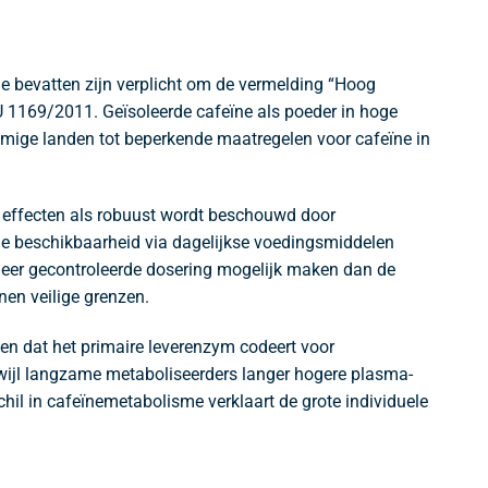
ie bevatten zijn verplicht om de vermelding “Hoog
U 1169/2011. Geïsoleerde cafeïne als poeder in hoge
ommige landen tot beperkende maatregelen voor cafeïne in
e effecten als robuust wordt beschouwd door
rede beschikbaarheid via dagelijkse voedingsmiddelen
meer gecontroleerde dosering mogelijk maken dan de
nen veilige grenzen.
gen dat het primaire leverenzym codeert voor
rwijl langzame metaboliseerders langer hogere plasma-
hil in cafeïnemetabolisme verklaart de grote individuele