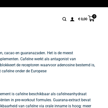
0
€
0,00
ren, cacao en guaranazaden. Het is de meest
pplementen. Cafeïne werkt als antagonist van
e blokkeert de receptoren waarvoor adenosine bestemd is,
t cafeïne onder de Europese
plement is cafeïne beschikbaar als cafeïneanhydraat
diënten in pre-workout formules. Guarana-extract bevat
ikbaarheid van cafeïne via orale inname is hoog: meer