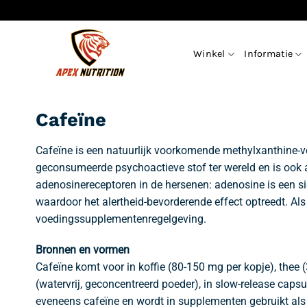
Ga
naar
inhoud
Winkel
Informatie
Cafeïne
Cafeïne is een natuurlijk voorkomende methylxanthine-v
geconsumeerde psychoactieve stof ter wereld en is ook a
adenosinereceptoren in de hersenen: adenosine is een si
waardoor het alertheid-bevorderende effect optreedt. A
voedingssupplementenregelgeving.
Bronnen en vormen
Cafeïne komt voor in koffie (80-150 mg per kopje), thee
(watervrij, geconcentreerd poeder), in slow-release caps
eveneens cafeïne en wordt in supplementen gebruikt als 