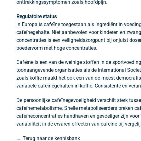
onttrekkingssymptomen zoals hoofdpijn.
Regulatoire status
In Europa is cafeïne toegestaan als ingrediënt in voedi
cafeïnegehalte. Niet aanbevolen voor kinderen en zwang
concentraties is een veiligheidszorgpunt bij onjuist do
poedervorm met hoge concentraties.
Cafeïne is een van de weinige stoffen in de sportvoedi
toonaangevende organisaties als de International Society
zoals koffie maakt het ook een van de meest democrati
variabele cafeïnegehalten in koffie. Consistente en veran
De persoonlijke cafeïnegevoeligheid verschilt sterk tus
cafeïnemetabolisme. Snelle metaboliseerders breken cafe
cafeïneconcentraties handhaven en gevoeliger zijn voor b
variabiliteit in de ervaren effecten van cafeïne bij vergel
← Terug naar de kennisbank