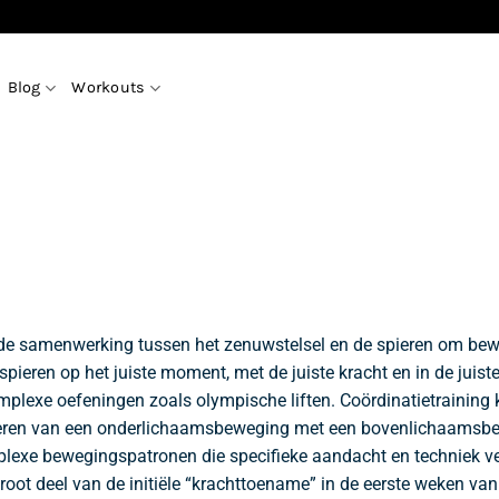
Blog
Workouts
n de samenwerking tussen het zenuwstelsel en de spieren om bewe
spieren op het juiste moment, met de juiste kracht en in de juist
complexe oefeningen zoals olympische liften. Coördinatietraining
neren van een onderlichaamsbeweging met een bovenlichaamsbew
lexe bewegingspatronen die specifieke aandacht en techniek ver
ot deel van de initiële “krachttoename” in de eerste weken van t