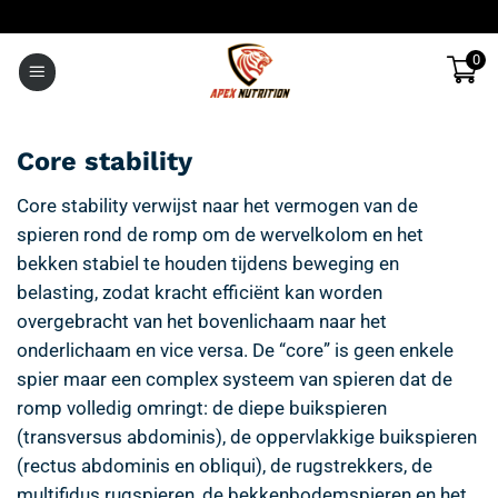
Ga
naar
0
inhoud
Core stability
Core stability verwijst naar het vermogen van de
spieren rond de romp om de wervelkolom en het
bekken stabiel te houden tijdens beweging en
belasting, zodat kracht efficiënt kan worden
overgebracht van het bovenlichaam naar het
onderlichaam en vice versa. De “core” is geen enkele
spier maar een complex systeem van spieren dat de
romp volledig omringt: de diepe buikspieren
(transversus abdominis), de oppervlakkige buikspieren
(rectus abdominis en obliqui), de rugstrekkers, de
multifidus rugspieren, de bekkenbodemspieren en het