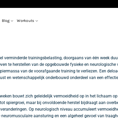
Blog
Workouts
el verminderde trainingsbelasting, doorgaans van één week duur,
geven te herstellen van de opgebouwde fysieke en neurologische 
piermassa van de voorafgaande training te verliezen. Een deloa
wust en wetenschappelijk onderbouwd onderdeel van een effectie
t weken bouwt zich geleidelijk vermoeidheid op in het lichaam op
 tot spiergroei, maar bij onvoldoende herstel bijdraagt aan over
 veranderingen. Op neurologisch niveau accumuleert vermoeidheid 
de neuromusculaire aansturing en een algeheel gevoel van traaghe