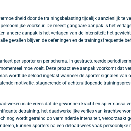
rmoeidheid door de trainingsbelasting tijdelijk aanzienlijk te v
 persoonlijke voorkeur. De meest gangbare aanpak is het verlage
. Een andere aanpak is het verlagen van de intensiteit: het gewic
In alle gevallen blijven de oefeningen en de trainingsfrequentie
eert per sporter en per schema. In gestructureerde periodiseri
ch momenteel moe voelt. Deze proactieve aanpak voorkomt dat ve
’s wordt de deload ingelast wanneer de sporter signalen van o
 dalende motivatie, stagnerende of achteruitlopende trainingspre
d-weken is de vrees dat de gewonnen kracht en spiermassa ver
nificante detraining, het daadwerkelijke verlies van krachtverwo
och nog wordt getraind op verminderde intensiteit, veroorzaakt 
deren, kunnen sporters na een deload-week vaak persoonlijke r