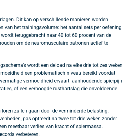
erlagen. Dit kan op verschillende manieren worden
n van het trainingsvolume: het aantal sets per oefening
ht wordt teruggebracht naar 40 tot 60 procent van de
 behouden om de neuromusculaire patronen actief te
ngsschema’s wordt een deload na elke drie tot zes weken
rmoeidheid een problematisch niveau bereikt voordat
vermatige vermoeidheid ervaart: aanhoudende spierpijn
staties, of een verhoogde rusthartslag die onvoldoende
loren zullen gaan door de verminderde belasting.
rvenheden, pas optreedt na twee tot drie weken zonder
geen meetbaar verlies van kracht of spiermassa.
ecords verbeteren.