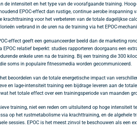
an de intensiteit en het type van de voorafgaande training. Hoo
anhoudend EPOC-effect dan rustige, continue aerobe inspanning va
ve krachttraining voor het verbeteren van de totale dagelijkse ca
alorieën verbrand in de uren na de training via het EPOC-mechan
C-effect geeft een genuanceerder beeld dan de marketing rondo
ia EPOC relatief beperkt: studies rapporteren doorgaans een extr
durende enkele uren na de training. Bij een training die 300 kilo
rs die soms in populaire fitnessmedia worden gecommuniceerd.
t beoordelen van de totale energetische impact van verschille
ve en lage-intensiteit training een bijdrage leveren aan de total
 wat het totale effect over een trainingsperiode van maanden g
eve training, niet een reden om uitsluitend op hoge intensiteit te
sa op het rustmetabolisme via krachttraining, en de algehele tr
ele sessies. EPOC is het meest zinvol te beschouwen als een ex