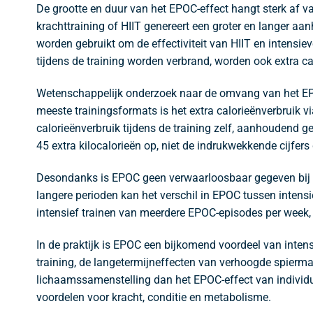
De grootte en duur van het EPOC-effect hangt sterk af v
krachttraining of HIIT genereert een groter en langer a
worden gebruikt om de effectiviteit van HIIT en intensie
tijdens de training worden verbrand, worden ook extra c
Wetenschappelijk onderzoek naar de omvang van het EPO
meeste trainingsformats is het extra calorieënverbruik v
calorieënverbruik tijdens de training zelf, aanhoudend ge
45 extra kilocalorieën op, niet de indrukwekkende cijfe
Desondanks is EPOC geen verwaarloosbaar gegeven bij he
langere perioden kan het verschil in EPOC tussen intensie
intensief trainen van meerdere EPOC-episodes per week,
In de praktijk is EPOC een bijkomend voordeel van intensi
training, de langetermijneffecten van verhoogde spiermas
lichaamssamenstelling dan het EPOC-effect van individu
voordelen voor kracht, conditie en metabolisme.