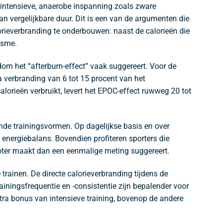
g-intensieve, anaerobe inspanning zoals zware
n vergelijkbare duur. Dit is een van de argumenten die
lorieverbranding te onderbouwen: naast de calorieën die
isme.
m het “afterburn-effect” vaak suggereert. Voor de
a verbranding van 6 tot 15 procent van het
calorieën verbruikt, levert het EPOC-effect ruwweg 20 tot
nde trainingsvormen. Op dagelijkse basis en over
e energiebalans. Bovendien profiteren sporters die
roter maakt dan een eenmalige meting suggereert.
 trainen. De directe calorieverbranding tijdens de
ainingsfrequentie en -consistentie zijn bepalender voor
tra bonus van intensieve training, bovenop de andere