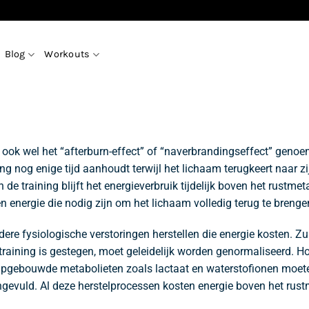
Blog
Workouts
ook wel het “afterburn-effect” of “naverbrandingseffect” geno
 nog enige tijd aanhoudt terwijl het lichaam terugkeert naar zi
de training blijft het energieverbruik tijdelijk boven het rustme
 en energie die nodig zijn om het lichaam volledig terug te breng
rdere fysiologische verstoringen herstellen die energie kosten
raining is gestegen, moet geleidelijk worden genormaliseerd. Hor
Opgebouwde metabolieten zoals lactaat en waterstofionen moet
gevuld. Al deze herstelprocessen kosten energie boven het rus