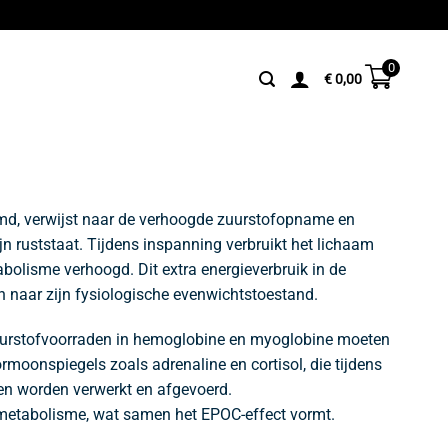
0
€
0,00
emd, verwijst naar de verhoogde zuurstofopname en
jn ruststaat. Tijdens inspanning verbruikt het lichaam
tabolisme verhoogd. Dit extra energieverbruik in de
en naar zijn fysiologische evenwichtstoestand.
. Zuurstofvoorraden in hemoglobine en myoglobine moeten
moonspiegels zoals adrenaline en cortisol, die tijdens
en worden verwerkt en afgevoerd.
tmetabolisme, wat samen het EPOC-effect vormt.