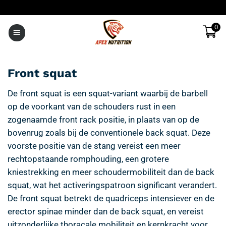
Ga
naar
0
inhoud
Front squat
De front squat is een squat-variant waarbij de barbell
op de voorkant van de schouders rust in een
zogenaamde front rack positie, in plaats van op de
bovenrug zoals bij de conventionele back squat. Deze
voorste positie van de stang vereist een meer
rechtopstaande romphouding, een grotere
kniestrekking en meer schoudermobiliteit dan de back
squat, wat het activeringspatroon significant verandert.
De front squat betrekt de quadriceps intensiever en de
erector spinae minder dan de back squat, en vereist
uitzonderlijke thoracale mobiliteit en kernkracht voor