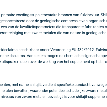
de primaire voedingssupplementaire bronnen van fulvinezuur. Shi
 geconcentreerd door de geologische compressie van organisch m
is een van de kwaliteitsparameters die transparante fabrikanten 
 verontreiniging met zware metalen die van nature in geologisch
idsclaims beschikbaar onder Verordening EU 432/2012. Fulvine
dheidsclaims. Aanbieders mogen de chemische eigenschappen van
uitspraken doen over de werking van het supplement op het me
nten, met name shilajit, verdient specifieke aandacht vanwege h
neralen bevatten, waaronder potentieel schadelijke zware metal
 niveaus van zware metalen bevestigt is voor shilajit-suppleme