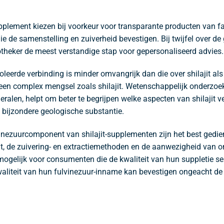
plement kiezen bij voorkeur voor transparante producten van fab
ie de samenstelling en zuiverheid bevestigen. Bij twijfel over de
potheker de meest verstandige stap voor gepersonaliseerd advies.
soleerde verbinding is minder omvangrijk dan die over shilajit al
n een complex mengsel zoals shilajit. Wetenschappelijk onderzoe
len, helpt om beter te begrijpen welke aspecten van shilajit ve
 bijzondere geologische substantie.
vinezuurcomponent van shilajit-supplementen zijn het best gedie
ajit, de zuivering- en extractiemethoden en de aanwezigheid va
ogelijk voor consumenten die de kwaliteit van hun suppletie s
waliteit van hun fulvinezuur-inname kan bevestigen ongeacht de