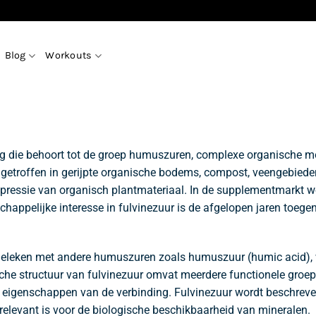
Blog
Workouts
ng die behoort tot de groep humuszuren, complexe organische mo
getroffen in gerijpte organische bodems, compost, veengebiede
ressie van organisch plantmateriaal. In de supplementmarkt wo
chappelijke interesse in fulvinezuur is de afgelopen jaren toeg
rgeleken met andere humuszuren zoals humuszuur (humic acid), w
ische structuur van fulvinezuur omvat meerdere functionele gr
 eigenschappen van de verbinding. Fulvinezuur wordt beschreve
 relevant is voor de biologische beschikbaarheid van mineralen.