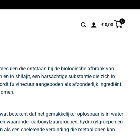
0
€
0,00
leculen die ontstaan bij de biologische afbraak van
n en in
shilajit
, een harsachtige substantie die zich in
rdt fulvinezuur aangeboden als afzonderlijk ingrediënt
enomen.
at betekent dat het gemakkelijker oplosbaar is in water
oepen waaronder carboxylzuurgroepen, hydroxylgroepen en
n als een chelerende verbinding die metaalionen kan