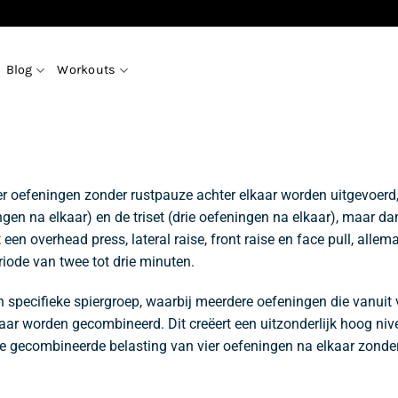
Blog
Workouts
meer oefeningen zonder rustpauze achter elkaar worden uitgevoerd
ingen na elkaar) en de triset (drie oefeningen na elkaar), maar 
een overhead press, lateral raise, front raise en face pull, allem
eriode van twee tot drie minuten.
n specifieke spiergroep, waarbij meerdere oefeningen die vanuit 
ar worden gecombineerd. Dit creëert een uitzonderlijk hoog niv
 De gecombineerde belasting van vier oefeningen na elkaar zonder