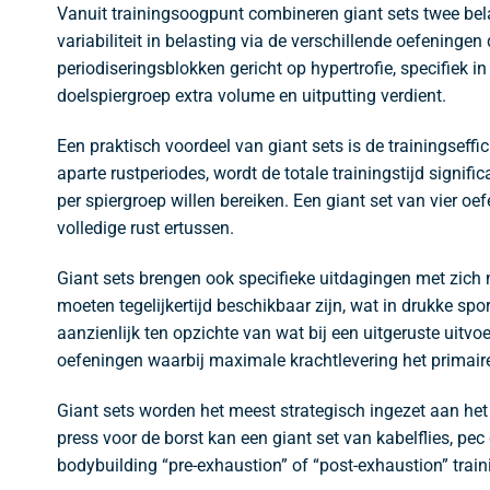
Vanuit trainingsoogpunt combineren giant sets twee bel
variabiliteit in belasting via de verschillende oefeninge
periodiseringsblokken gericht op hypertrofie, specifiek
doelspiergroep extra volume en uitputting verdient.
Een praktisch voordeel van giant sets is de trainingseffi
aparte rustperiodes, wordt de totale trainingstijd signifi
per spiergroep willen bereiken. Een giant set van vier o
volledige rust ertussen.
Giant sets brengen ook specifieke uitdagingen met zich me
moeten tegelijkertijd beschikbaar zijn, wat in drukke spo
aanzienlijk ten opzichte van wat bij een uitgeruste uitvo
oefeningen waarbij maximale krachtlevering het primaire
Giant sets worden het meest strategisch ingezet aan het
press voor de borst kan een giant set van kabelflies, pec 
bodybuilding “pre-exhaustion” of “post-exhaustion” trai