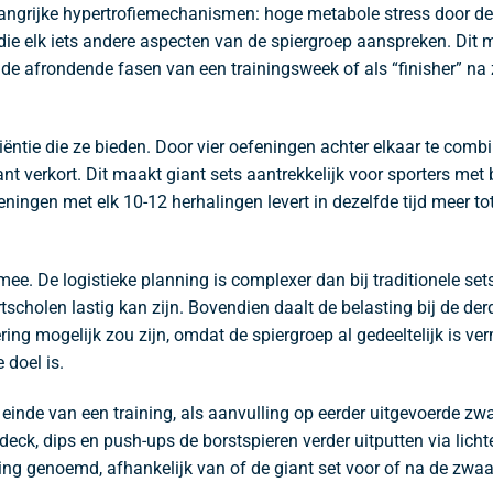
angrijke hypertrofiemechanismen: hoge metabole stress door de
n die elk iets andere aspecten van de spiergroep aanspreken. Dit
 in de afrondende fasen van een trainingsweek of als “finisher”
ciëntie die ze bieden. Door vier oefeningen achter elkaar te comb
cant verkort. Dit maakt giant sets aantrekkelijk voor sporters met
efeningen met elk 10-12 herhalingen levert in dezelfde tijd meer
e. De logistieke planning is complexer dan bij traditionele sets
rtscholen lastig kan zijn. Bovendien daalt de belasting bij de d
ering mogelijk zou zijn, omdat de spiergroep al gedeeltelijk is v
 doel is.
 einde van een training, als aanvulling op eerder uitgevoerde 
deck, dips en push-ups de borstspieren verder uitputten via lichte
ning genoemd, afhankelijk van of de giant set voor of na de zwa