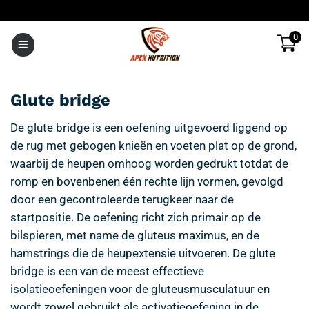
Ga
naar
0
inhoud
Glute bridge
De glute bridge is een oefening uitgevoerd liggend op
de rug met gebogen knieën en voeten plat op de grond,
waarbij de heupen omhoog worden gedrukt totdat de
romp en bovenbenen één rechte lijn vormen, gevolgd
door een gecontroleerde terugkeer naar de
startpositie. De oefening richt zich primair op de
bilspieren, met name de gluteus maximus, en de
hamstrings die de heupextensie uitvoeren. De glute
bridge is een van de meest effectieve
isolatieoefeningen voor de gluteusmusculatuur en
wordt zowel gebruikt als activatieoefening in de