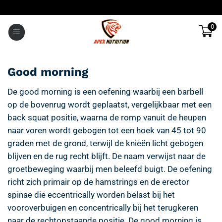
Ga
naar
0
inhoud
Good morning
De good morning is een oefening waarbij een barbell
op de bovenrug wordt geplaatst, vergelijkbaar met een
back squat positie, waarna de romp vanuit de heupen
naar voren wordt gebogen tot een hoek van 45 tot 90
graden met de grond, terwijl de knieën licht gebogen
blijven en de rug recht blijft. De naam verwijst naar de
groetbeweging waarbij men beleefd buigt. De oefening
richt zich primair op de hamstrings en de erector
spinae die eccentrically worden belast bij het
vooroverbuigen en concentrically bij het terugkeren
naar de rechtopstaande positie. De good morning is