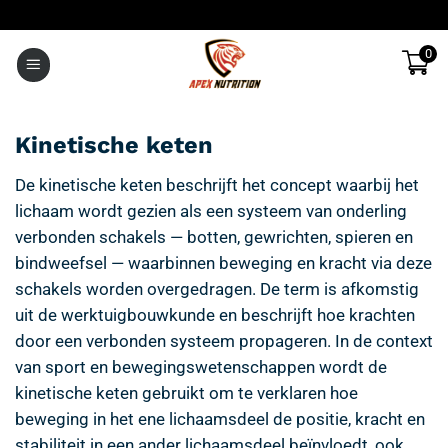
Ga
naar
0
inhoud
Kinetische keten
De kinetische keten beschrijft het concept waarbij het
lichaam wordt gezien als een systeem van onderling
verbonden schakels — botten, gewrichten, spieren en
bindweefsel — waarbinnen beweging en kracht via deze
schakels worden overgedragen. De term is afkomstig
uit de werktuigbouwkunde en beschrijft hoe krachten
door een verbonden systeem propageren. In de context
van sport en bewegingswetenschappen wordt de
kinetische keten gebruikt om te verklaren hoe
beweging in het ene lichaamsdeel de positie, kracht en
stabiliteit in een ander lichaamsdeel beïnvloedt, ook