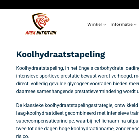
Ga
naar
inhoud
Winkel
Informatie
Koolhydraatstapeling
Koolhydraatstapeling, in het Engels carbohydrate loadin
intensieve sportieve prestatie bewust wordt verhoogd, m
direct: volledig gevulde glycogeenvoorraden bieden mee
daarmee samenhangende prestatievermindering wordt ui
De klassieke koolhydraatstapelingsstrategie, ontwikkeld i
laag-koolhydraatdieet gecombineerd met intensieve train
supercompensatieprincipe, waarbij het lichaam na uitpu
twee tot drie dagen hoge koolhydraatinname, zonder voor
risico.