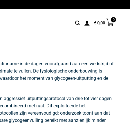
0
€
0,00
raatinname in de dagen voorafgaand aan een wedstrijd of
ximale te vullen. De fysiologische onderbouwing is
, waardoor het moment van glycogeen-uitputting en de
n aggressief uitputtingsprotocol van drie tot vier dagen
ecombineerd met rust. Dit exploiteerde het
otocollen zijn vereenvoudigd: onderzoek toont aan dat
bare glycogeenvulling bereikt met aanzienlijk minder