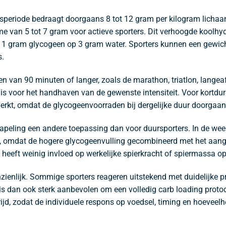
speriode bedraagt doorgaans 8 tot 12 gram per kilogram lichaa
name van 5 tot 7 gram voor actieve sporters. Dit verhoogde kool
 1 gram glycogeen op 3 gram water. Sporters kunnen een gewich
s.
rten van 90 minuten of langer, zoals de marathon, triatlon, la
 is voor het handhaven van de gewenste intensiteit. Voor kortdu
rkt, omdat de glycogeenvoorraden bij dergelijke duur doorgaans
apeling een andere toepassing dan voor duursporters. In de wee
ken, omdat de hogere glycogeenvulling gecombineerd met het aang
t en heeft weinig invloed op werkelijke spierkracht of spiermassa op
zienlijk. Sommige sporters reageren uitstekend met duidelijke p
s dan ook sterk aanbevolen om een volledig carb loading protocol 
ijd, zodat de individuele respons op voedsel, timing en hoeveelh