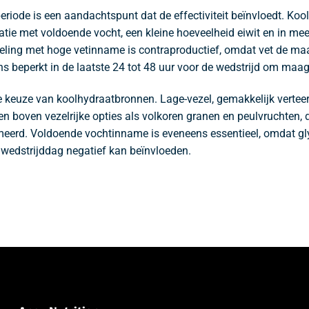
riode is een aandachtspunt dat de effectiviteit beïnvloedt. Ko
 met voldoende vocht, een kleine hoeveelheid eiwit en in meerd
peling met hoge vetinname is contraproductief, omdat vet de m
 beperkt in de laatste 24 tot 48 uur voor de wedstrijd om maag
 keuze van koolhydraatbronnen. Lage-vezel, gemakkelijk verteerba
 boven vezelrijke opties als volkoren granen en peulvruchten,
meerd. Voldoende vochtinname is eveneens essentieel, omdat gl
wedstrijddag negatief kan beïnvloeden.