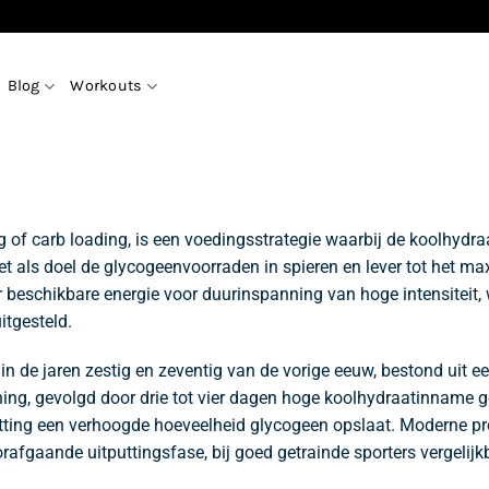
Blog
Workouts
g of carb loading, is een voedingsstrategie waarbij de koolhyd
et als doel de glycogeenvoorraden in spieren en lever tot het ma
r beschikbare energie voor duurinspanning van hoge intensiteit
tgesteld.
n de jaren zestig en zeventig van de vorige eeuw, bestond uit ee
ing, gevolgd door drie tot vier dagen hoge koolhydraatinname g
tting een verhoogde hoeveelheid glycogeen opslaat. Moderne pr
afgaande uitputtingsfase, bij goed getrainde sporters vergelijk