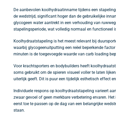
De aanbevolen koolhydraatinname tijdens een stapeling
de wedstrijd, significant hoger dan de gebruikelijke in
glycogeen water aantrekt in een verhouding van ruwweg
stapelingsperiode, wat volledig normaal en functioneel i
Koolhydraatstapeling is het meest relevant bij duurspo
waarbij glycogeenuitputting een reëel beperkende factor
minuten is de toegevoegde waarde van carb loading bepe
Voor krachtsporters en bodybuilders heeft koolhydraatst
soms gebruikt om de spieren visueel voller te laten lij
uiterlijk geeft. Dit is puur een tijdelijk esthetisch effec
Individuele respons op koolhydraatstapeling varieert aan
zwaar gevoel of geen merkbare verbetering ervaren. Het i
eerst toe te passen op de dag van een belangrijke wedstr
staan.