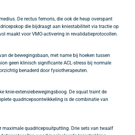
ermedius. De rectus femoris, die ook de heup overspant
ricepskop die bijdraagt aan kniestabiliteit via tractie op
evol maakt voor VMO-activering in revalidatieprotocollen.
n van de bewegingsbaan, met name bij hoeken tussen
ion geen klinisch significante ACL-stress bij normale
oorzichtig benaderd door fysiotherapeuten.
ieke knie-extensiebewegingsboog. De squat traint de
complete quadricepsontwikkeling is de combinatie van
 maximale quadricepsuitputting. Drie sets van twaalf