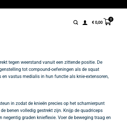
0
€
0,00
rekt tegen weerstand vanuit een zittende positie. De
 tegenstelling tot compound-oefeningen als de squat
s en vastus medialis in hun functie als knie-extensoren,
teun in zodat de knieën precies op het scharnierpunt
e benen volledig gestrekt zijn. Knijp de quadriceps
n negentig graden knieflexie. Voer de beweging traag en