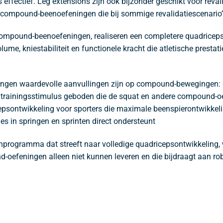
s effectief. Leg extensions zijn ook bijzonder geschikt voor reva
n compound-beenoefeningen die bij sommige revalidatiescenario’
compound-beenoefeningen, realiseren een completere quadricepso
e, kniestabiliteit en functionele kracht die atletische prestati
eningen waardevolle aanvullingen zijn op compound-bewegingen: d
n trainingsstimulus geboden die de squat en andere compound-oe
psontwikkeling voor sporters die maximale beenspierontwikkeli
es in springen en sprinten direct ondersteunt
programma dat streeft naar volledige quadricepsontwikkeling, wa
-oefeningen alleen niet kunnen leveren en die bijdraagt aan ro