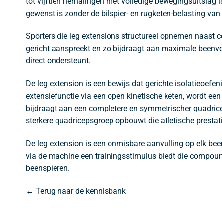
tot vijftien herhalingen met volledige bewegingsuitslag i
gewenst is zonder de bilspier- en rugketen-belasting va
Sporters die leg extensions structureel opnemen naast 
gericht aanspreekt en zo bijdraagt aan maximale beenvolum
direct ondersteunt.
De leg extension is een bewijs dat gerichte isolatieoef
extensiefunctie via een open kinetische keten, wordt ee
bijdraagt aan een completere en symmetrischer quadrice
sterkere quadricepsgroep opbouwt die atletische prestati
De leg extension is een onmisbare aanvulling op elk been
via de machine een trainingsstimulus biedt die compound
beenspieren.
← Terug naar de kennisbank