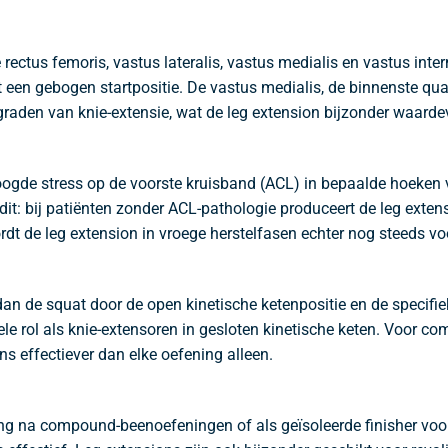
 rectus femoris, vastus lateralis, vastus medialis en vastus int
it een gebogen startpositie. De vastus medialis, de binnenste quad
n graden van knie-extensie, wat de leg extension bijzonder waard
oogde stress op de voorste kruisband (ACL) in bepaalde hoeke
it: bij patiënten zonder ACL-pathologie produceert de leg extens
rdt de leg extension in vroege herstelfasen echter nog steeds v
 dan de squat door de open kinetische ketenpositie en de specif
ele rol als knie-extensoren in gesloten kinetische keten. Voor 
 effectiever dan elke oefening alleen.
ng na compound-beenoefeningen of als geïsoleerde finisher voor