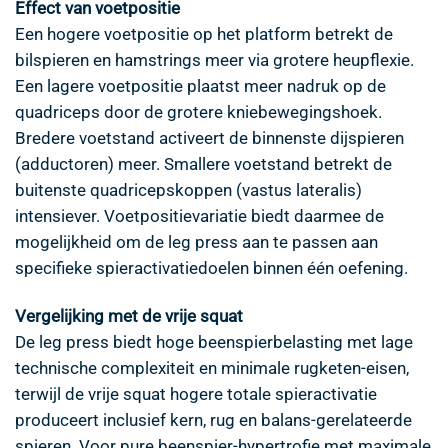
Effect van voetpositie
Een hogere voetpositie op het platform betrekt de
bilspieren en hamstrings meer via grotere heupflexie.
Een lagere voetpositie plaatst meer nadruk op de
quadriceps door de grotere kniebewegingshoek.
Bredere voetstand activeert de binnenste dijspieren
(adductoren) meer. Smallere voetstand betrekt de
buitenste quadricepskoppen (vastus lateralis)
intensiever. Voetpositievariatie biedt daarmee de
mogelijkheid om de leg press aan te passen aan
specifieke spieractivatiedoelen binnen één oefening.
Vergelijking met de vrije squat
De leg press biedt hoge beenspierbelasting met lage
technische complexiteit en minimale rugketen-eisen,
terwijl de vrije squat hogere totale spieractivatie
produceert inclusief kern, rug en balans-gerelateerde
spieren. Voor pure beenspier-hypertrofie met maximale