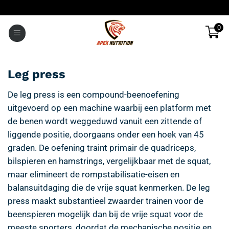
Ga
naar
0
inhoud
Leg press
De leg press is een compound-beenoefening
uitgevoerd op een machine waarbij een platform met
de benen wordt weggeduwd vanuit een zittende of
liggende positie, doorgaans onder een hoek van 45
graden. De oefening traint primair de quadriceps,
bilspieren en hamstrings, vergelijkbaar met de squat,
maar elimineert de rompstabilisatie-eisen en
balansuitdaging die de vrije squat kenmerken. De leg
press maakt substantieel zwaarder trainen voor de
beenspieren mogelijk dan bij de vrije squat voor de
meeste sporters, doordat de mechanische positie en