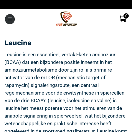
Ga
naar
0
inhoud
Leucine
Leucine is een essentieel, vertakt-keten aminozuur
(BCAA) dat een bijzondere positie inneemt in het
aminozuurmetabolisme door zijn rol als primaire
activator van de mTOR (mechanistic target of
rapamycin) signaleringsroute, een centraal
regelmechanisme voor de eiwitsynthese in spiercellen.
Van de drie BCAA’s (leucine, isoleucine en valine) is
leucine het meest potente voor het stimuleren van de
anabole signalering in spierweefsel, wat het bijzondere
wetenschappelijke en praktische interesse heeft
opgeleverd in de sportvoedingsliteratuur. Leucine komt