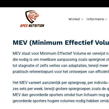
Ga
naar
inhoud
Winkel
Informatie
MEV (Minimum Effectief Vol
MEV staat voor Minimum Effectief Volume en verwijst na
die nodig is om meetbare aanpassing zoals spiergroei of
tot stagnatie of zelfs verlies van adaptaties, terwijl 
praktisch referentiepunt voor het ontwerpen van efficië
Het MEV varieert aanzienlijk per spiergroep, per individu
zes sets per week, terwijl grotere spiergroepen zoals d
MEV dan gevorderde sporters omdat hun lichaam nog gevo
gevorderde sporters hogere volumes nodig hebben omdat