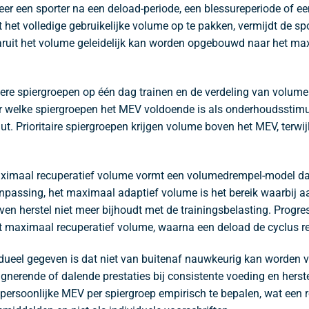
eer een sporter na een deload-periode, een blessureperiode of ee
t het volledige gebruikelijke volume op te pakken, vermijdt de spo
aaruit het volume geleidelijk kan worden opgebouwd naar het m
re spiergroepen op één dag trainen en de verdeling van volume o
oor welke spiergroepen het MEV voldoende is als onderhoudsstim
t. Prioritaire spiergroepen krijgen volume boven het MEV, terwijl
ximaal recuperatief volume vormt een volumedrempel-model dat 
assing, het maximaal adaptief volume is het bereik waarbij aan
 herstel niet meer bijhoudt met de trainingsbelasting. Progres
et maximaal recuperatief volume, waarna een deload de cyclus r
idueel gegeven is dat niet van buitenaf nauwkeurig kan worden 
gnerende of dalende prestaties bij consistente voeding en herst
 persoonlijke MEV per spiergroep empirisch te bepalen, wat een 