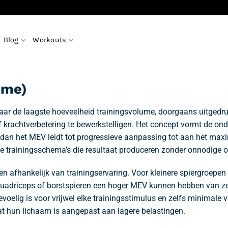
Blog
Workouts
ume)
ar de laagste hoeveelheid trainingsvolume, doorgaans uitgedruk
 krachtverbetering te bewerkstelligen. Het concept vormt de ond
meer dan het MEV leidt tot progressieve aanpassing tot aan het 
nte trainingsschema’s die resultaat produceren zonder onnodige o
 en afhankelijk van trainingservaring. Voor kleinere spiergroepen
e quadriceps of borstspieren een hoger MEV kunnen hebben van ze
elig is voor vrijwel elke trainingsstimulus en zelfs minimale 
 hun lichaam is aangepast aan lagere belastingen.