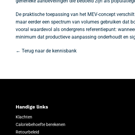
generieke aanbevelingen die bedoeld zijn als populatiege
De praktische toepassing van het MEV-concept verschilt va
maar eerder een spectrum van volumes gebruiken dat bove
vooral waardevol als ondergrens referentiepunt: wanneer
minimum dat productieve aanpassing onderhoudt en signi
← Terug naar de kennisbank
Handige links
Klachten
Caloriebehoefte berekenen
Retourbeleid