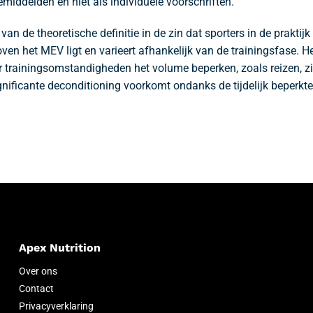
middelden en niet als individuele voorschriften.
n de theoretische definitie in de zin dat sporters in de praktij
n het MEV ligt en varieert afhankelijk van de trainingsfase. H
 trainingsomstandigheden het volume beperken, zoals reizen, zie
ficante deconditioning voorkomt ondanks de tijdelijk beperkte
Apex Nutrition
Over ons
Contact
Privacyverklaring