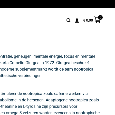
0
€
0,00
ntratie, geheugen, mentale energie, focus en mentale
 arts Corneliu Giurgea in 1972. Giurgea beschreef
de moderne supplementmarkt wordt de term nootropica
nthetische verbindingen.
timulerende nootropica zoals cafeïne werken via
tabolisme in de hersenen. Adaptogene nootropica zoals
theanine en L-tyrosine zijn precursors voor
x en omega-3 vetzuren worden eveneens in nootropische