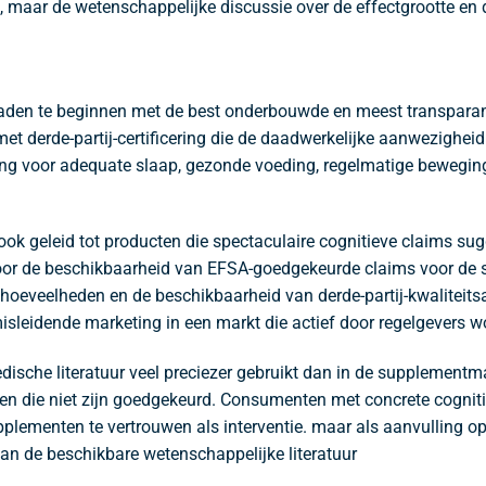
 maar de wetenschappelijke discussie over de effectgrootte en
n te beginnen met de best onderbouwde en meest transparante 
 met derde-partij-certificering die de daadwerkelijke aanwezighe
g voor adequate slaap, gezonde voeding, regelmatige beweging e
ok geleid tot producten die spectaculaire cognitieve claims sug
r de beschikbaarheid van EFSA-goedgekeurde claims voor de spe
e hoeveelheden en de beschikbaarheid van derde-partij-kwalitei
leidende marketing in een markt die actief door regelgevers w
ische literatuur veel preciezer gebruikt dan in de supplementma
n die niet zijn goedgekeurd. Consumenten met concrete cognit
plementen te vertrouwen als interventie. maar als aanvulling op 
van de beschikbare wetenschappelijke literatuur