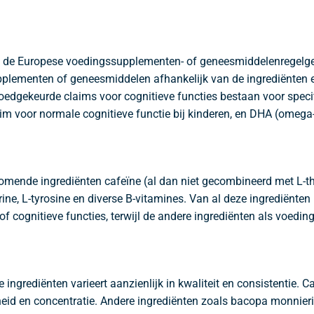
s in de Europese voedingssupplementen- of geneesmiddelenregel
pplementen of geneesmiddelen afhankelijk van de ingrediënten
Goedgekeurde claims voor cognitieve functies bestaan voor spec
laim voor normale cognitieve functie bij kinderen, en DHA (omega
omende ingrediënten cafeïne (al dan niet gecombineerd met L-the
erine, L-tyrosine en diverse B-vitamines. Van al deze ingrediënt
f cognitieve functies, terwijl de andere ingrediënten als voe
ingrediënten varieert aanzienlijk in kwaliteit en consistentie. 
eid en concentratie. Andere ingrediënten zoals bacopa monnier