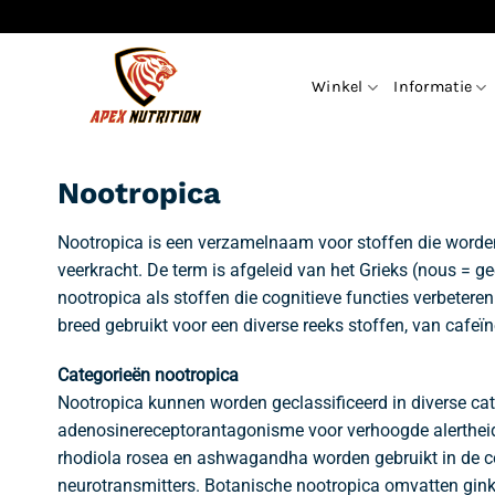
Ga
naar
inhoud
Winkel
Informatie
Nootropica
Nootropica is een verzamelnaam voor stoffen die worden 
veerkracht. De term is afgeleid van het Grieks (nous = 
nootropica als stoffen die cognitieve functies verbeter
breed gebruikt voor een diverse reeks stoffen, van cafeï
Categorieën nootropica
Nootropica kunnen worden geclassificeerd in diverse c
adenosinereceptorantagonisme voor verhoogde alertheid
rhodiola rosea en ashwagandha worden gebruikt in de con
neurotransmitters. Botanische nootropica omvatten gin