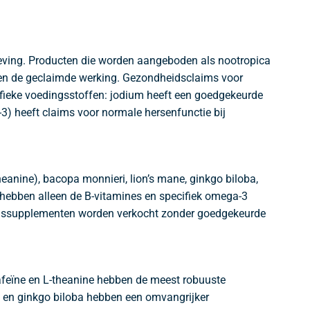
geving. Producten die worden aangeboden als nootropica
 en de geclaimde werking. Gezondheidsclaims voor
ifieke voedingsstoffen: jodium heeft een goedgekeurde
-3) heeft claims voor normale hersenfunctie bij
anine), bacopa monnieri, lion’s mane, ginkgo biloba,
en hebben alleen de B-vitamines en specifiek omega-3
dingssupplementen worden verkocht zonder goedgekeurde
Cafeïne en L-theanine hebben de meest robuuste
i en ginkgo biloba hebben een omvangrijker