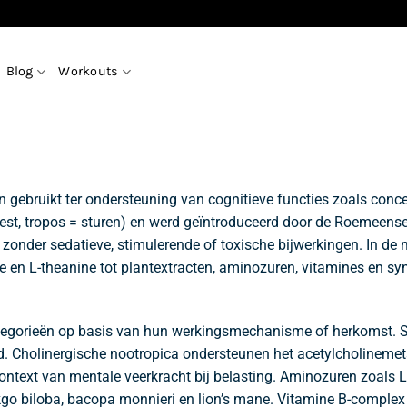
Blog
Workouts
gebruikt ter ondersteuning van cognitieve functies zoals conce
geest, tropos = sturen) en werd geïntroduceerd door de Roemeense
en zonder sedatieve, stimulerende of toxische bijwerkingen. In 
ne en L-theanine tot plantextracten, aminozuren, vitamines en sy
ategorieën op basis van hun werkingsmechanisme of herkomst. S
. Cholinergische nootropica ondersteunen het acetylcholineme
text van mentale veerkracht bij belasting. Aminozuren zoals L-
kgo biloba, bacopa monnieri en lion’s mane. Vitamine B-comple