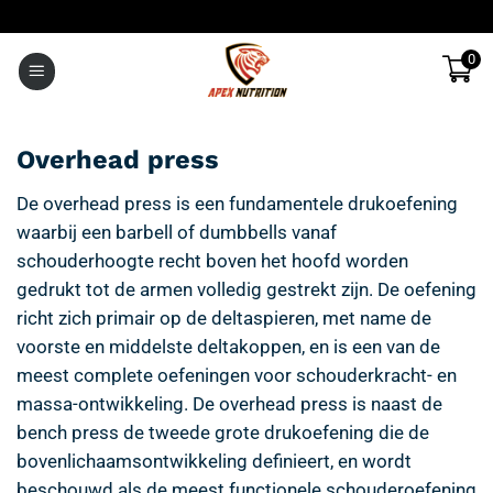
Ga
naar
0
inhoud
Overhead press
De overhead press is een fundamentele drukoefening
waarbij een barbell of dumbbells vanaf
schouderhoogte recht boven het hoofd worden
gedrukt tot de armen volledig gestrekt zijn. De oefening
richt zich primair op de deltaspieren, met name de
voorste en middelste deltakoppen, en is een van de
meest complete oefeningen voor schouderkracht- en
massa-ontwikkeling. De overhead press is naast de
bench press de tweede grote drukoefening die de
bovenlichaamsontwikkeling definieert, en wordt
beschouwd als de meest functionele schouderoefening