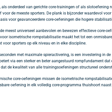
als onderdeel van gerichte core-trainingen of als slotoefening n
 voor de meeste sporters. De plank is bijzonder waardevol voor
s basis voor geavanceerdere core-oefeningen die hogere stabilisati
n de meest universeel aanbevolen en bewezen effectieve core-oef
t voor isometrische rompstabilisatie maakt het tot een onmisbar
voor sporters op elk niveau en in elke discipline.
seconden met maximale spieractivering, is een investering in de ro
rbetert via een sterker en beter aangestuurd rompfundament dat 
 de kwaliteit van alle trainingsoefeningen structureel onderst
ische core-oefeningen missen de isometrische rompstabilisatiet
sbare oefening in elk volledig core-programma thuishoort naas