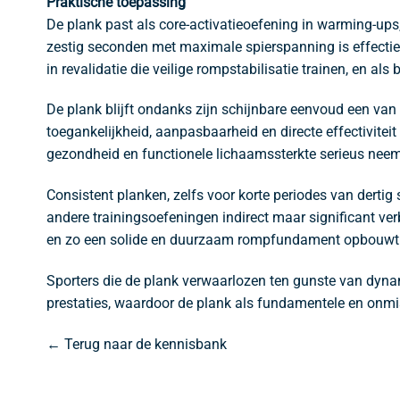
Praktische toepassing
De plank past als core-activatieoefening in warming-ups, 
zestig seconden met maximale spierspanning is effectief
in revalidatie die veilige rompstabilisatie trainen, en al
De plank blijft ondanks zijn schijnbare eenvoud een va
toegankelijkheid, aanpasbaarheid en directe effectivitei
gezondheid en functionele lichaamssterkte serieus neemt 
Consistent planken, zelfs voor korte periodes van dertig 
andere trainingsoefeningen indirect maar significant ve
en zo een solide en duurzaam rompfundament opbouwt dat
Sporters die de plank verwaarlozen ten gunste van dynam
prestaties, waardoor de plank als fundamentele en onmi
← Terug naar de kennisbank