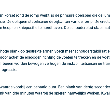
en korset rond de romp werkt, is de primaire doelspier die de lum
e. De obliquen stabiliseren de zijkanten van de romp. De erect
de heup- en kniepositie te handhaven. De schouderblad-stabilisa
oge plank op gestrekte armen voegt meer schouderstabilisatie toe
r actief de ellebogen richting de voeten te trekken en de voete
benen worden bewogen verhogen de instabiliteitseisen en trainen
rogressie.
ngswaarde voorbij een bepaald punt. Een plank van dertig second
nk van drie minuten waarbij de spieren nauwelijks werken. Kwalit