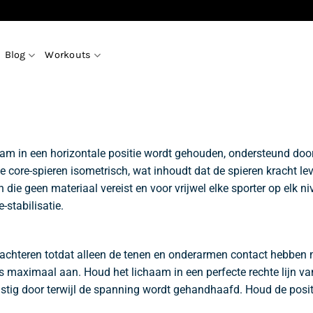
Blog
Workouts
haam in een horizontale positie wordt gehouden, ondersteund do
t de core-spieren isometrisch, wat inhoudt dat de spieren kracht l
die geen materiaal vereist en voor vrijwel elke sporter op elk n
stabilisatie.
achteren totdat alleen de tenen en onderarmen contact hebben m
s maximaal aan. Houd het lichaam in een perfecte rechte lijn va
tig door terwijl de spanning wordt gehandhaafd. Houd de posit