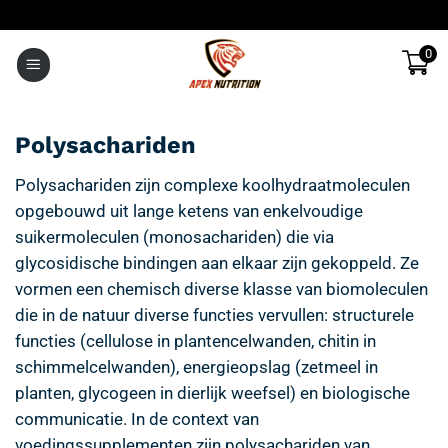
Ga
naar
0
inhoud
Polysachariden
Polysachariden zijn complexe koolhydraatmoleculen
opgebouwd uit lange ketens van enkelvoudige
suikermoleculen (monosachariden) die via
glycosidische bindingen aan elkaar zijn gekoppeld. Ze
vormen een chemisch diverse klasse van biomoleculen
die in de natuur diverse functies vervullen: structurele
functies (cellulose in plantencelwanden, chitin in
schimmelcelwanden), energieopslag (zetmeel in
planten, glycogeen in dierlijk weefsel) en biologische
communicatie. In de context van
voedingssupplementen zijn polysachariden van