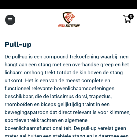
Ga
naar
0
inhoud
Pull-up
De pull-up is een compound trekoefening waarbij men
hangt aan een stang met een overhandse greep en het
lichaam omhoog trekt totdat de kin boven de stang
uitkomt. Het is een van de meest complete en
functioneel relevante bovenlichaamsoefeningen
beschikbaar, die de latissimus dorsi, trapezius,
rhomboïden en biceps gelijktijdig traint in een
bewegingspatroon dat direct relevant is voor klimmen,
sportieve trekkrachten en algemene
bovenlichaamsfunctionaliteit. De pull-up vereist geen
materiaal buiten een stabiele stang en is daarmee een