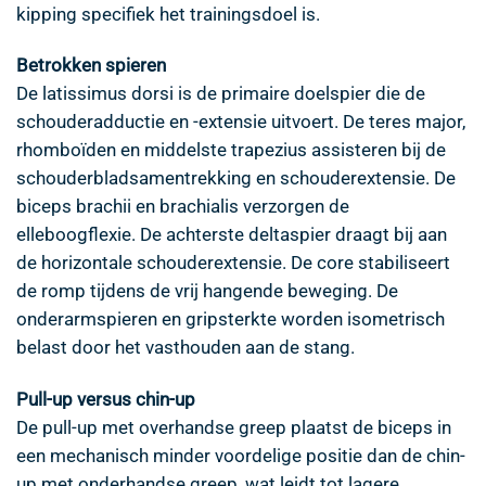
kipping specifiek het trainingsdoel is.
Betrokken spieren
De latissimus dorsi is de primaire doelspier die de
schouderadductie en -extensie uitvoert. De teres major,
rhomboïden en middelste trapezius assisteren bij de
schouderbladsamentrekking en schouderextensie. De
biceps brachii en brachialis verzorgen de
elleboogflexie. De achterste deltaspier draagt bij aan
de horizontale schouderextensie. De core stabiliseert
de romp tijdens de vrij hangende beweging. De
onderarmspieren en gripsterkte worden isometrisch
belast door het vasthouden aan de stang.
Pull-up versus chin-up
De pull-up met overhandse greep plaatst de biceps in
een mechanisch minder voordelige positie dan de chin-
up met onderhandse greep, wat leidt tot lagere