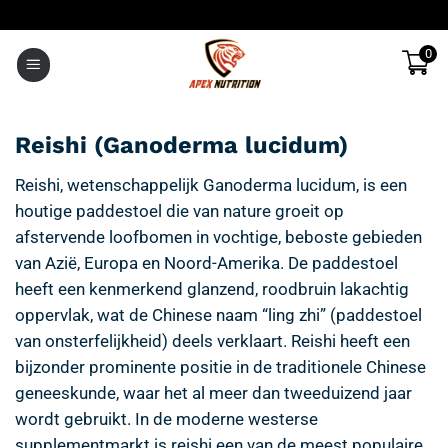
Ga
naar
0
inhoud
Reishi (Ganoderma lucidum)
Reishi, wetenschappelijk Ganoderma lucidum, is een
houtige paddestoel die van nature groeit op
afstervende loofbomen in vochtige, beboste gebieden
van Azië, Europa en Noord-Amerika. De paddestoel
heeft een kenmerkend glanzend, roodbruin lakachtig
oppervlak, wat de Chinese naam “ling zhi” (paddestoel
van onsterfelijkheid) deels verklaart. Reishi heeft een
bijzonder prominente positie in de traditionele Chinese
geneeskunde, waar het al meer dan tweeduizend jaar
wordt gebruikt. In de moderne westerse
supplementmarkt is reishi een van de meest populaire