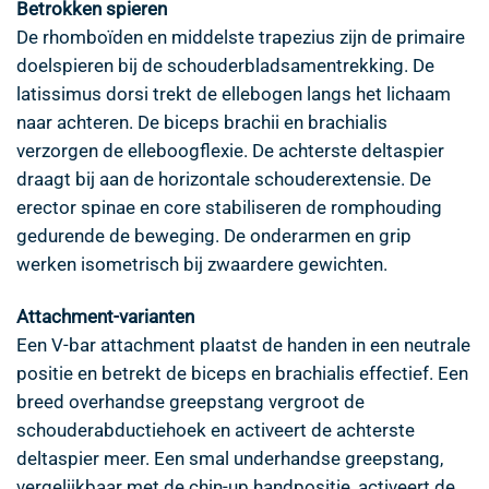
Betrokken spieren
De rhomboïden en middelste trapezius zijn de primaire
doelspieren bij de schouderbladsamentrekking. De
latissimus dorsi trekt de ellebogen langs het lichaam
naar achteren. De biceps brachii en brachialis
verzorgen de elleboogflexie. De achterste deltaspier
draagt bij aan de horizontale schouderextensie. De
erector spinae en core stabiliseren de romphouding
gedurende de beweging. De onderarmen en grip
werken isometrisch bij zwaardere gewichten.
Attachment-varianten
Een V-bar attachment plaatst de handen in een neutrale
positie en betrekt de biceps en brachialis effectief. Een
breed overhandse greepstang vergroot de
schouderabductiehoek en activeert de achterste
deltaspier meer. Een smal underhandse greepstang,
vergelijkbaar met de chin-up handpositie, activeert de