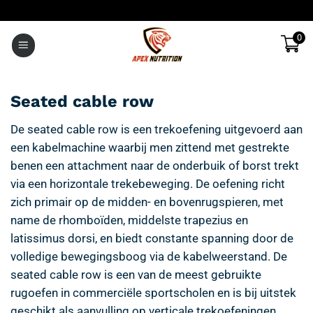
Ga
naar
0
inhoud
Seated cable row
De seated cable row is een trekoefening uitgevoerd aan
een kabelmachine waarbij men zittend met gestrekte
benen een attachment naar de onderbuik of borst trekt
via een horizontale trekebeweging. De oefening richt
zich primair op de midden- en bovenrugspieren, met
name de rhomboïden, middelste trapezius en
latissimus dorsi, en biedt constante spanning door de
volledige bewegingsboog via de kabelweerstand. De
seated cable row is een van de meest gebruikte
rugoefen in commerciële sportscholen en is bij uitstek
geschikt als aanvulling op verticale trekoefeningen