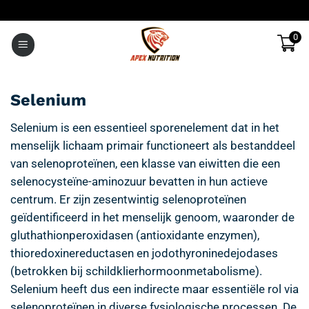
Ga
naar
0
inhoud
Selenium
Selenium is een essentieel sporenelement dat in het
menselijk lichaam primair functioneert als bestanddeel
van selenoproteïnen, een klasse van eiwitten die een
selenocysteïne-aminozuur bevatten in hun actieve
centrum. Er zijn zesentwintig selenoproteïnen
geïdentificeerd in het menselijk genoom, waaronder de
gluthathionperoxidasen (antioxidante enzymen),
thioredoxinereductasen en jodothyroninedejodases
(betrokken bij schildklierhormoonmetabolisme).
Selenium heeft dus een indirecte maar essentiële rol via
selenoproteïnen in diverse fysiologische processen. De