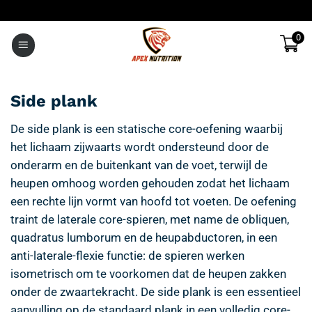
Ga
naar
0
inhoud
Side plank
De side plank is een statische core-oefening waarbij
het lichaam zijwaarts wordt ondersteund door de
onderarm en de buitenkant van de voet, terwijl de
heupen omhoog worden gehouden zodat het lichaam
een rechte lijn vormt van hoofd tot voeten. De oefening
traint de laterale core-spieren, met name de obliquen,
quadratus lumborum en de heupabductoren, in een
anti-laterale-flexie functie: de spieren werken
isometrisch om te voorkomen dat de heupen zakken
onder de zwaartekracht. De side plank is een essentieel
aanvulling op de standaard plank in een volledig core-