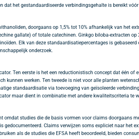
n dat het gestandaardiseerde verbindingsgehalte is bereikt vóór 
hanoliden, doorgaans op 1,5% tot 10% afhankelijk van het extr
echine gallate) of totale catechinen. Ginkgo biloba-extracten o
oïden. Elk van deze standaardisatiepercentages is gebaseerd o
nschappelijk onderzoek.
ator. Ten eerste is het een reductionistisch concept dat één of e
sch kunnen werken. Ten tweede is niet voor alle planten wetens
atige standaardisatie via toevoeging van geïsoleerde verbindinge
icator maar dient in combinatie met andere kwaliteitscriteria te
t omdat studies die de basis vormen voor claims doorgaans met
gedocumenteerd. Claims verwijzen soms expliciet naar het extrac
bruiken als de studies die EFSA heeft beoordeeld, bieden consu