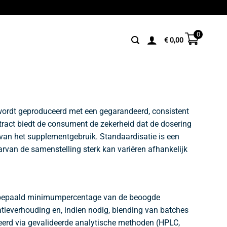
0
€
0,00
 wordt geproduceerd met een gegarandeerd, consistent
tract biedt de consument de zekerheid dat de dosering
 van het supplementgebruik. Standaardisatie is een
van de samenstelling sterk kan variëren afhankelijk
een bepaald minimumpercentage van de beoogde
atieverhouding en, indien nodig, blending van batches
seerd via gevalideerde analytische methoden (HPLC,