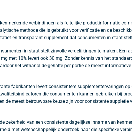
enmerkende verbindingen als feitelijke productinformatie comm
alytische methode die is gebruikt voor verificatie en de beschi
litatief en transparant supplement dat consumenten in staat st
consumenten in staat stelt zinvolle vergelijkingen te maken. E
0 mg met 10% levert ook 30 mg. Zonder kennis van het standaardi
ardoor het withanolide-gehalte per portie de meest informatieve
rante fabrikanten levert consistentere supplementervaringen op 
aliteitsindicatoren die consumenten kunnen gebruiken bij prod
n de meest betrouwbare keuze zijn voor consistente suppletie v
e zekerheid van een consistente dagelijkse inname van kenmer
rheid met wetenschappelijk onderzoek naar die specifieke verbi