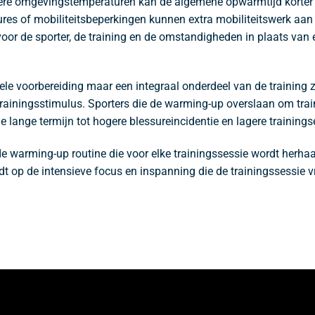
re omgevingstemperaturen kan de algemene opwarmtijd korter zi
ures of mobiliteitsbeperkingen kunnen extra mobiliteitswerk aa
or de sporter, de training en de omstandigheden in plaats van 
ele voorbereiding maar een integraal onderdeel van de training z
iningsstimulus. Sporters die de warming-up overslaan om traini
 lange termijn tot hogere blessureincidentie en lagere trainingseff
e warming-up routine die voor elke trainingssessie wordt herhaal
idt op de intensieve focus en inspanning die de trainingssessie v