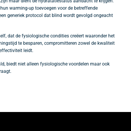
jn maar dient de hydratatiestatus aandacht te krijgen.
n hun warming-up toevoegen voor de betreffende
een generiek protocol dat blind wordt gevolgd ongeacht
elf, dat de fysiologische condities creëert waaronder het
ngstijd te besparen, compromitteren zowel de kwaliteit
ectiviteit leidt.
d, biedt niet alleen fysiologische voordelen maar ook
raagt.