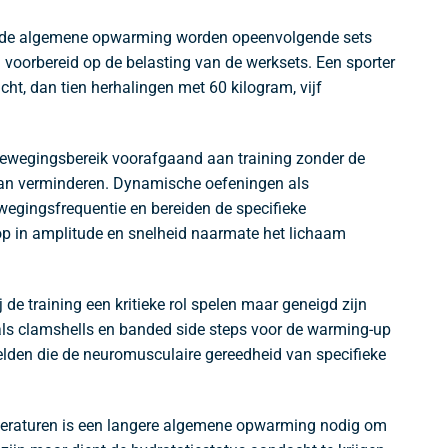
 na de algemene opwarming worden opeenvolgende sets
 voorbereid op de belasting van de werksets. Een sporter
ht, dan tien herhalingen met 60 kilogram, vijf
 bewegingsbereik voorafgaand aan training zonder de
jk kan verminderen. Dynamische oefeningen als
wegingsfrequentie en bereiden de specifieke
p in amplitude en snelheid naarmate het lichaam
de training een kritieke rol spelen maar geneigd zijn
oals clamshells en banded side steps voor de warming-up
beelden die de neuromusculaire gereedheid van specifieke
mperaturen is een langere algemene opwarming nodig om