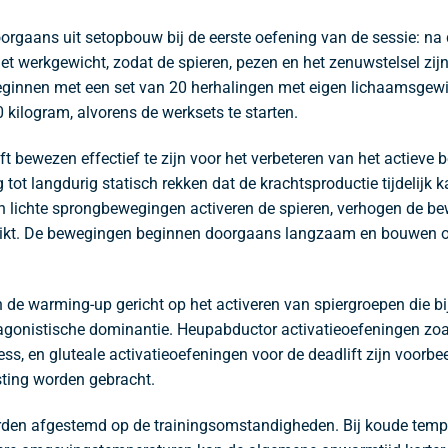
doorgaans uit setopbouw bij de eerste oefening van de sessie:
t werkgewicht, zodat de spieren, pezen en het zenuwstelsel zijn
beginnen met een set van 20 herhalingen met eigen lichaamsgewic
kilogram, alvorens de werksets te starten.
 bewezen effectief te zijn voor het verbeteren van het actieve
ng tot langdurig statisch rekken dat de krachtsproductie tijdeli
 lichte sprongbewegingen activeren de spieren, verhogen de be
ruikt. De bewegingen beginnen doorgaans langzaam en bouwen o
de warming-up gericht op het activeren van spiergroepen die bij 
antagonistische dominantie. Heupabductor activatieoefeningen z
ress, en gluteale activatieoefeningen voor de deadlift zijn voor
ting worden gebracht.
worden afgestemd op de trainingsomstandigheden. Bij koude te