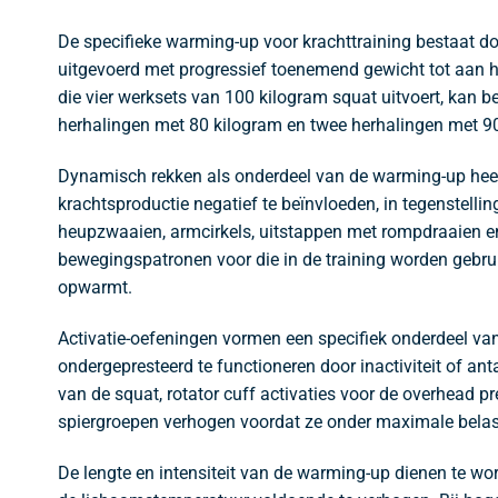
De specifieke warming-up voor krachttraining bestaat 
uitgevoerd met progressief toenemend gewicht tot aan he
die vier werksets van 100 kilogram squat uitvoert, kan 
herhalingen met 80 kilogram en twee herhalingen met 90 
Dynamisch rekken als onderdeel van de warming-up heeft
krachtsproductie negatief te beïnvloeden, in tegenstelli
heupzwaaien, armcirkels, uitstappen met rompdraaien en
bewegingspatronen voor die in de training worden geb
opwarmt.
Activatie-oefeningen vormen een specifiek onderdeel van 
ondergepresteerd te functioneren door inactiviteit of 
van de squat, rotator cuff activaties voor de overhead p
spiergroepen verhogen voordat ze onder maximale belas
De lengte en intensiteit van de warming-up dienen te 