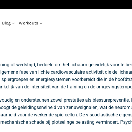
Blog
Workouts
ning of wedstrijd, bedoeld om het lichaam geleidelijk voor te b
ene fase van lichte cardiovasculaire activiteit die de lichaa
 spiergroepen en energiesystemen voorbereidt die in de hoofdtra
ankelijk van de intensiteit van de training en de omgevingstempe
voudig en ondersteunen zowel prestaties als blessurepreventie
hoogt de geleidingssnelheid van zenuwsignalen, wat de neuromu
baarheid voor de werkende spiercellen. De viscoelastische eige
p mechanische schade bij plotselinge belasting vermindert. Psyc