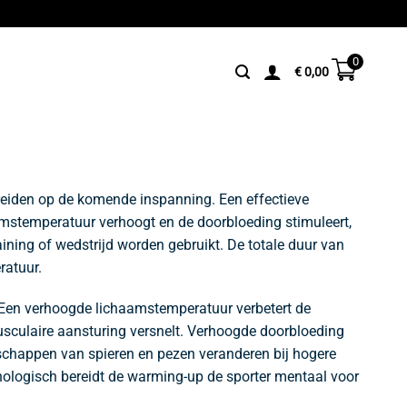
0
€
0,00
ereiden op de komende inspanning. Een effectieve
mstemperatuur verhoogt en de doorbloeding stimuleert,
ining of wedstrijd worden gebruikt. De totale duur van
ratuur.
. Een verhoogde lichaamstemperatuur verbetert de
sculaire aansturing versnelt. Verhoogde doorbloeding
nschappen van spieren en pezen veranderen bij hogere
hologisch bereidt de warming-up de sporter mentaal voor