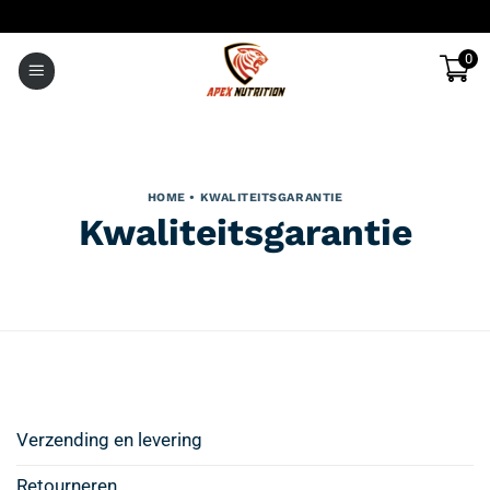
Ga
naar
0
inhoud
HOME
• KWALITEITSGARANTIE
Kwaliteitsgarantie
Verzending en levering
Retourneren