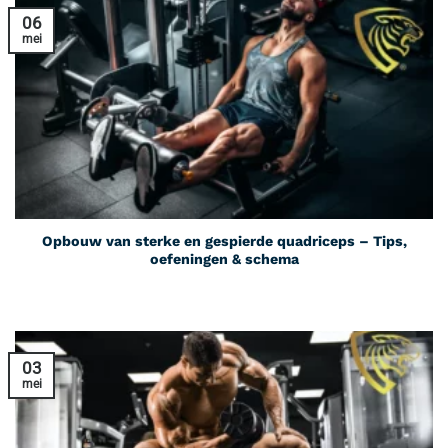
06
mei
Opbouw van sterke en gespierde quadriceps – Tips,
oefeningen & schema
03
mei