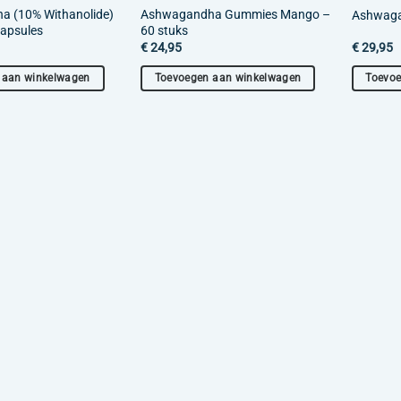
 (10% Withanolide)
Ashwagandha Gummies Mango –
Ashwaga
capsules
60 stuks
€
24,95
€
29,95
 aan winkelwagen
Toevoegen aan winkelwagen
Toevoe