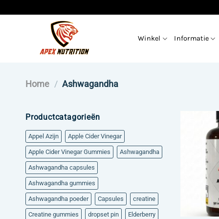
Ga
naar
inhoud
Winkel
Informatie
Home
/
Ashwagandha
Productcatagorieën
Appel Azijn
Apple Cider Vinegar
Apple Cider Vinegar Gummies
Ashwagandha
Ashwagandha capsules
Ashwagandha gummies
Ashwagandha poeder
Capsules
creatine
Creatine gummies
dropset pin
Elderberry