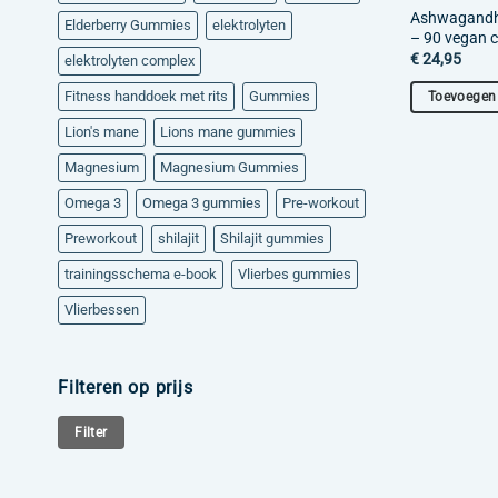
Ashwagandha
Elderberry Gummies
elektrolyten
– 90 vegan 
€
24,95
elektrolyten complex
Fitness handdoek met rits
Gummies
Toevoegen
Lion's mane
Lions mane gummies
Magnesium
Magnesium Gummies
Omega 3
Omega 3 gummies
Pre-workout
Preworkout
shilajit
Shilajit gummies
trainingsschema e-book
Vlierbes gummies
Vlierbessen
Filteren op prijs
Min.
Max.
Filter
prijs
prijs