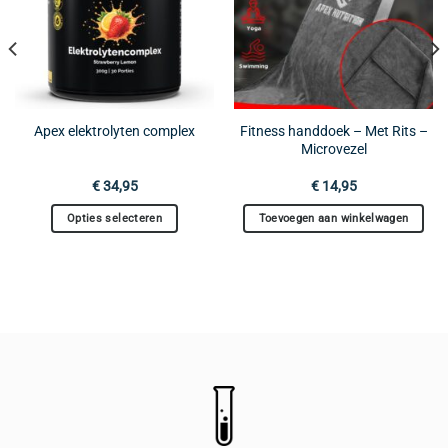
Fitness handdoek – Met Rits –
Apex elektrolyten complex
Microvezel
€
34,95
€
14,95
Opties selecteren
Toevoegen aan winkelwagen
Dit
product
heeft
meerdere
variaties.
Deze
optie
kan
gekozen
worden