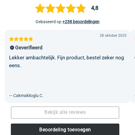
4,8
Gewaardeerd
Gebaseerd op
+238 beoordelingen
4.79
uit 5
28 oktober 2025
Gewaardeerd
Geverifieerd
5
uit 5
Lekker ambachtelijk. Fijn product, bestel zeker nog
eens.
—
Cakmaklioglu C.
Bekijk alle reviews
Beoordeling toevoegen