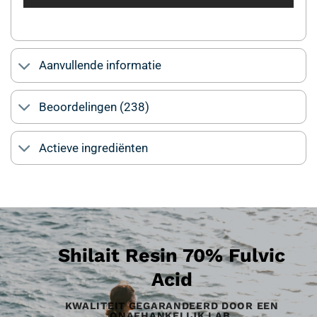
Aanvullende informatie
Beoordelingen (238)
Actieve ingrediënten
Shilait Resin 70% Fulvic
Acid
KWALITEIT GEGARANDEERD DOOR EEN
ONAFHANKELIJK LAB.