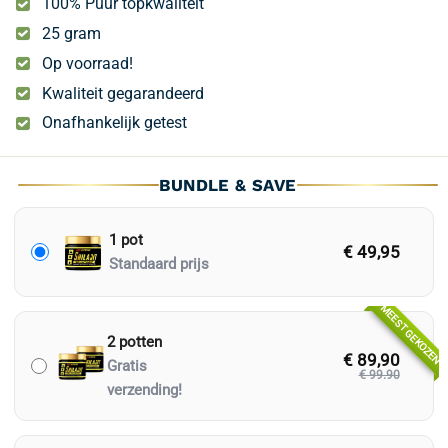
100% Puur topkwaliteit
4.79
op 5
gebaseerd
25 gram
op
klantbeoordelingen
Op voorraad!
Kwaliteit gegarandeerd
Onafhankelijk getest
BUNDLE & SAVE
1 pot
€ 49,95
Standaard prijs
MEEST GEKOZEN
2 potten
€ 89,90
Gratis
€ 99.90
verzending!