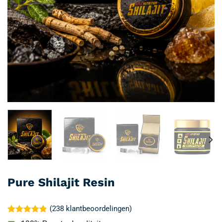
Pure Shilajit Resin
(
238
klantbeoordelingen)
Gewaardeerd
238